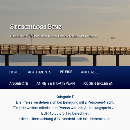
Seeschloss Binz
Herzlich Willkommen im Apartmenthaus Seeschloss
Hauptmenü
PREISE
HOME
APARTMENTS
ANFRAGE
Zum Inhalt wechseln
Zum sekundären Inhalt wechseln
ANGEBOTE
ANREISE & ORTSPLAN
RÜGEN ERLEBEN
Kategorie D
Die Preise verstehen sich bei Belegung mit 2 Personen/Nacht.
Für jede weitere mitreisende Person wird ein Aufbettungspreis von
EUR 10,00 pro Tag berechnet.
* die 1. Übernachtung (ÜN) versteht sich inkl. Nebenkosten